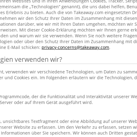
ihren Websites und in ihren Anwendungen Cookies, Tracker, Skrip
emeinsam die „Technologien“ genannt), die uns dabei helfen, Benu
res Erlebnis zu bieten. Auch die von Takeaway.com eingesetzten Dr
h nehmen wir den Schutz Ihrer Daten im Zusammenhang mit diesen
rmationen darüber, wie wir mit Ihren Daten umgehen, möchten wir S
rweisen. Mit dieser Cookie-Erklärung möchten wir Ihnen gerne erk
nden und warum wir sie verwenden. Wenn Sie noch weitere Frage
ogien oder über den Schutz Ihrer Daten im Zusammenhang mit d
ine E-Mail schicken:
privacy-concerns@takeaway.com
.
gien verwenden wir?
hnt, verwenden wir verschiedene Technologien, um Daten zu samm
ker und Cookies ein. Im Folgenden erläutern wir die Technologien, 
r Programmcode, der die Funktionalität und Interaktivität unserer We
erver oder auf Ihrem Gerät ausgeführt wird.
es, unsichtbares Textfragment oder eine Abbildung auf unserer Web
nserer Website zu erfassen. Um den Verkehr zu erfassen, setzen w
 Informationen über Sie speichern. Wir können auch Dritten gestatt