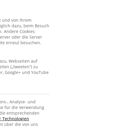
kt und von Ihrem
iglich dazu, beim Besuch
n. Andere Cookies
erver oder die Server
site erneut besuchen.
azu, Webseiten auf
ilen („tweeten“) zu
ter, Google+ und YouTube
ons-, Analyse- und
ke für die Verwendung
, die entsprechenden
er Technologien
ht über die von uns