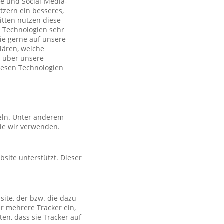
te und Social-Media-
tzern ein besseres,
itten nutzen diese
 Technologien sehr
ie gerne auf unsere
lären, welche
n über unsere
iesen Technologien
eln. Unter anderem
die wir verwenden.
bsite unterstützt. Dieser
site, der bzw. die dazu
ir mehrere Tracker ein,
en, dass sie Tracker auf