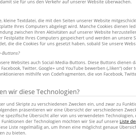
 damit sie für uns den Verkehr auf unserer Website überwachen.
le, kleine Textdatei, die mit den Seiten unserer Website mitgeschic
platte Ihres Computers abgelegt wird. Manche Cookies dienen led
indung zwischen Ihren Aktivitäten auf unserer Website herzustelle
r Festplatte Ihres Computers gespeichert und werden an unsere S
et, die die Cookies für uns gesetzt haben, sobald Sie unsere Web
-Buttons?
sere Websites auch Social-Media-Buttons. Diese Buttons dienen d
Facebook, Twitter, Google+ und YouTube bewerben („liken“) oder te
unktionieren mithilfe von Codefragmenten, die von Facebook, Twit
 wir diese Technologien?
cker und Skripte zu verschiedenen Zwecken ein, und zwar zu Funkti
lgenden präsentieren wir eine Übersicht der verschiedenen Zwec
ine spezifische Übersicht aller von uns verwendeten Technologien
 Funktionen der Technologien möchten wir Sie auf unsere
Liste d
iese Liste regelmäßig an, um Ihnen eine möglichst genaue Übersic
en zu bieten.